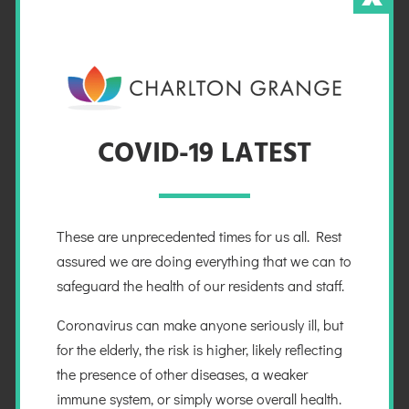
convallis lectus.
Interdum et malesuada fames ac ante ipsum primis
in faucibus. Aliquam varius nisl leo, et ultricies purus
accumsan non. Duis tempor nec nulla nec
pellentesque. In tempus urna fringilla dui fermentum
COVID-19 LATEST
posuere. Quisque ac arcu sed justo tempor
venenatis pharetra sit amet lorem. Pellentesque
habitant morbi tristique senectus et netus et
malesuada fames ac turpis egestas. Integer ac risus
These are unprecedented times for us all. Rest
id tortor mattis faucibus eu eget ligula. Vestibulum
assured we are doing everything that we can to
accumsan tempor sem, sed egestas eros consectetur
safeguard the health of our residents and staff.
eu. Nunc interdum, diam in efficitur porta, ante
lorem pretium velit, ac sodales purus sem eu nulla.
Coronavirus can make anyone seriously ill, but
for the elderly, the risk is higher, likely reflecting
Sed eget justo varius, pellentesque lacus quis,
the presence of other diseases, a weaker
imperdiet ex. In egestas turpis elit, placerat blandit
immune system, or simply worse overall health.
ligula ullamcorper et. In lacinia sagittis vehicula.