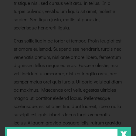
tristique nisi, sed cursus velit arcu in tellus. In a
turpis pulvinar, vestibulum ligula sit amet, molestie
sapien. Sed ligula justo, mattis ut purus in,
scelerisque hendrerit ligula.
Cras sollicitudin ac tortor et tempor. Proin feugiat est
et ornare euismod. Suspendisse hendrerit, turpis nec
venenatis pretium, nisl ante ornare libero, fermentum
dignissim tellus neque eu eros. Fusce molestie, nisi
vel tincidunt ullamcorper, nisi leo fringilla arcu, nec
semper metus orci quis turpis. Ut porta volutpat diam
ac maximus. Maecenas orci velit, egestas ultricies
magna ut, porttitor eleifend lacus. Pellentesque
scelerisque, est sit amet tincidunt laoreet, libero nulla
suscipit est, quis lobortis lacus turpis venenatis
lectus. Aliquam gravida posuere felis, rutrum gravida
nisi tincidunt et. Quisque porttitor dignissim mi, nec