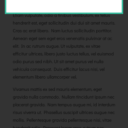
massa ipsum. Praesent tincidunt fermentum dui.
Etiam vulputate, odio a finibus vestibulum, ex tellus
hendrerit est, eget sollicitudin dui dui sit amet mauris.
Cras ac erat libero. Nam luctus sollicitudin porttitor.
Aenean eget sem eget eros venenatis pulvinar at ac
elit. In ac rutrum augue. Ut vulputate, ex vitae
efficitur ultrices, libero justo luctus tellus, vel euismod
odio purus sed nibh. Ut sit amet purus vel nulla
vehicula consequat. Duis efficitur lacus nisi, vel
elementum libero ullamcorper vel.
Vivamus mattis ex sed mauris elementum, eget
gravida nulla commodo. Nullam tincidunt ipsum nec
placerat gravida. Nam tempus augue mi, id interdum
risus viverra ut. Phasellus suscipit ultrices augue nec
mollis. Pellentesque gravida pellentesque nisi, vitae
hendrerit odio. Praesent lorem eros, rutrum nec