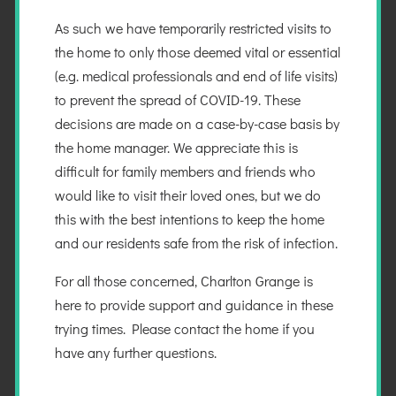
Nam efficitur dictum odio id lacinia. Praesent vitae
As such we have temporarily restricted visits to
velit felis. Vestibulum rhoncus sit amet turpis molestie
the home to only those deemed vital or essential
feugiat. Fusce sit amet dolor a sem fringilla porttitor
(e.g. medical professionals and end of life visits)
sit amet eu urna. In eu pretium mauris. Praesent velit
to prevent the spread of COVID-19. These
purus, sodales eget mi nec, ornare fermentum ex.
decisions are made on a case-by-case basis by
Donec auctor hendrerit rhoncus. Maecenas
the home manager. We appreciate this is
pellentesque convallis mi. Ut lacinia tempor quam id
difficult for family members and friends who
sollicitudin. Aliquam erat volutpat. Aenean non ligula
would like to visit their loved ones, but we do
enim. In accumsan magna et eros accumsan viverra
this with the best intentions to keep the home
eu ut lectus.
and our residents safe from the risk of infection.
Vivamus cursus vestibulum elementum. Etiam dictum
For all those concerned, Charlton Grange is
augue risus, et iaculis justo feugiat iaculis. Proin
here to provide support and guidance in these
tristique, nisl non mattis lobortis, ipsum nulla fringilla
trying times. Please contact the home if you
tellus, sit amet sagittis mi erat vitae turpis.
have any further questions.
Pellentesque cursus imperdiet rhoncus. Mauris
euismod commodo nisl eget vulputate. Nullam vitae